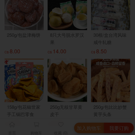
250g/包盐津梅饼
8只大号脱水罗汉
30根/盒台湾风味
果
咸牛轧糖
8.00
14.00
8.50
C$
C$
C$
158g/包花椒世家
250g无核甘草黄
250g/包比比妙蟹
手工锅巴零食
皮干
黄芋头条
3.99
9.00
7.50
C$
C$
C$
加入购物车
我要订购
首页
购物车
收藏 (0)