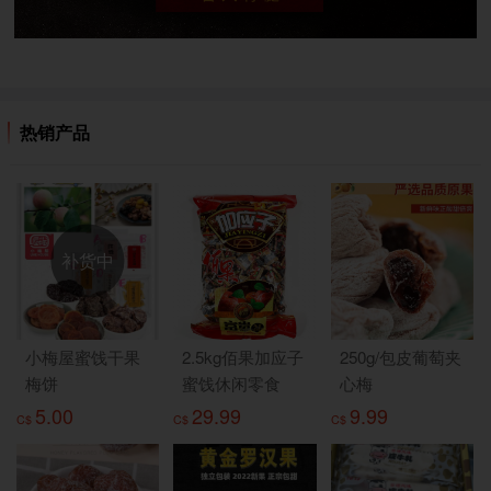
热销产品
补货中
小梅屋蜜饯干果
2.5kg佰果加应子
250g/包皮葡萄夹
梅饼
蜜饯休闲零食
心梅
5.00
29.99
9.99
C$
C$
C$