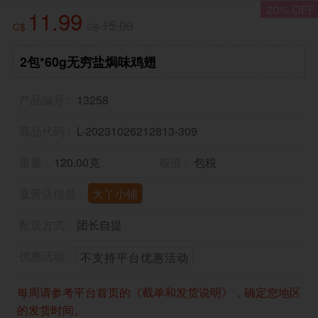
20% OFF
11.99
15.00
C$
C$
2包*60g无穷盐焗味鸡翅
产品编号
13258
商品代码
L-20231026212813-309
重量
120.00克
税值
包税
直营店信息
大丫小铺
配送方式
团长自提
优惠活动
不支持平台优惠活动
每周请参考平台首页的《截单和发货说明》，确定您地区
的发货时间。