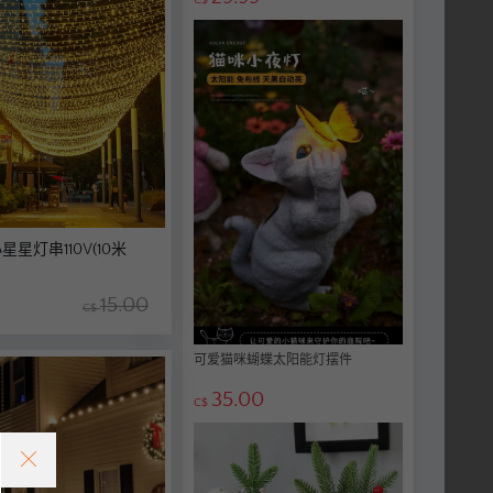
星星灯串110Ⅴ(10米
15.00
C$
可爱猫咪蝴蝶太阳能灯摆件
35.00
C$