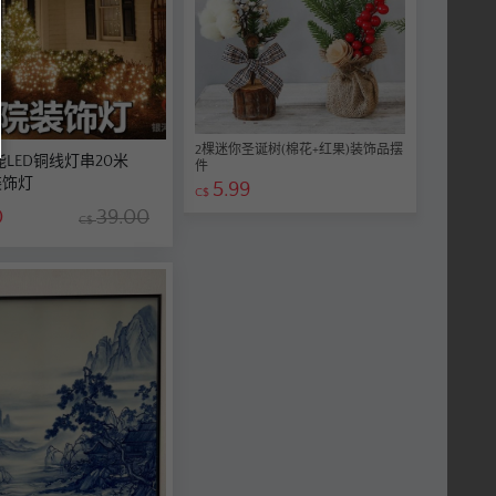
2棵迷你圣诞树(棉花+红果)装饰品摆
能LED铜线灯串20米
件
装饰灯
5.99
C$
0
39.00
C$