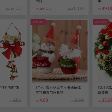
饰灯
串
52.00
62.00
78.00
49.0
C$
C$
C$
C$
23% OFF
20% OFF
挂件礼物挂饰
2个/组雪人圣诞老人卡通玩偶
50/6
气氛布置节日礼物
诞装饰
6.50
4.99
6.50
35.9
C$
C$
C$
C$