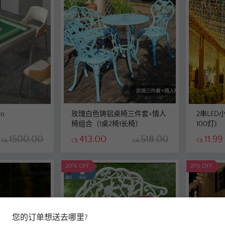
o
玫瑰白色铸铝桌椅三件套+情人
2串LED小
椅组合（1桌2椅1长椅）
100灯)
1500.00
413.00
518.00
11.99
C$
C$
C$
C$
20% OFF
21% OFF
您的订单想送去哪里?