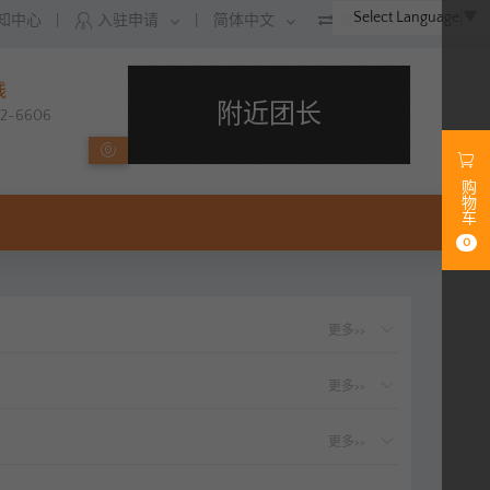
Select Language
▼
知中心
|
入驻申请
|
简体中文
繁体中文
线
附近团长
212-6606
购物车
0
更多>>
更多>>
更多>>