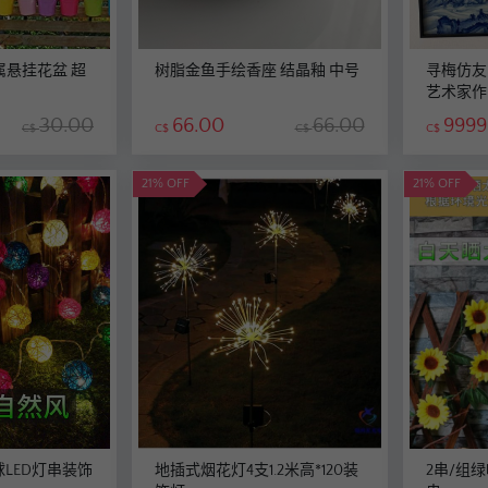
悬挂花盆 超
树脂金鱼手绘香座 结晶釉 中号
寻梅仿友图 纯手绘青花
艺术家作
30.00
66.00
66.00
9999
C$
C$
C$
C$
21% OFF
21% OFF
球LED灯串装饰
地插式烟花灯4支1.2米高*120装
2串/组