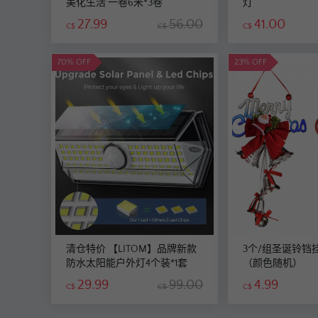
美化生活 一卷6米*3卷
灯
27.99
56.00
41.00
C$
C$
C$
70% OFF
23% OFF
清仓特价 【LITOM】品牌新款
3个/组圣诞铃铛
防水太阳能户外灯4个装*1套
（颜色随机）
29.99
99.00
4.99
C$
C$
C$