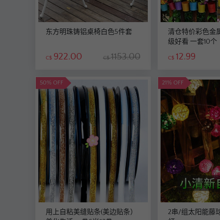
东方明珠铸铝桌椅白色5件套
清仓特价彩色金属
级好看 一套10个
922.00
1153.00
12.99
C$
C$
C$
50% OFF
21% OFF
用上自粘美缝贴条(美边贴条）
2串/组太阳能藤