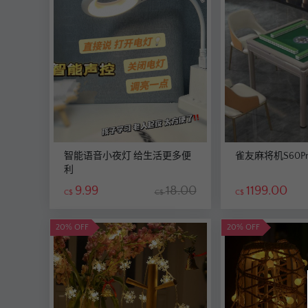
智能语音小夜灯 给生活更多便
雀友麻将机S60Pr
利
9.99
18.00
1199.00
C$
C$
C$
20% OFF
20% OFF