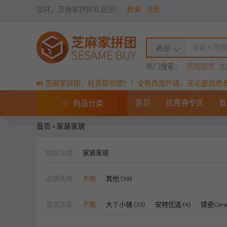
您好，芝麻家拼团欢迎您！
登录
注册
商品
热门搜索：
花园园艺
生
芝麻家拼团，好货帮你团！！全新改版升级，无论是消费
首页
优惠券专区
直
商品分类
首页
>
家装家居
相关分类
家装家居
品牌名称
不限
其他 (39)
直营店名
不限
大丫小铺 (33)
安特优选 (4)
镜瓷Ceram