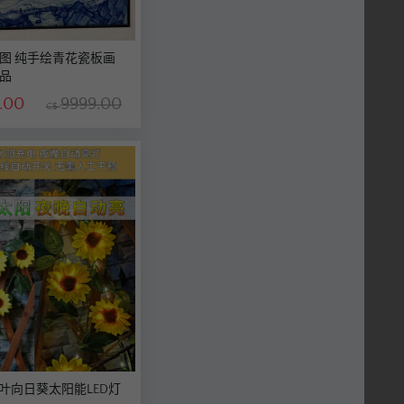
瓷板画
品
.00
9999.00
C$
绿叶向日葵太阳能LED灯