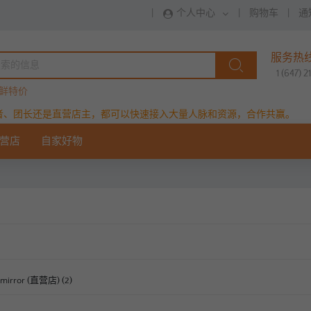
|
个人中心
|
购物车
|
通
服务热
1 (647) 
鲜特价
者、团长还是直营店主，都可以快速接入大量人脉和资源，合作共赢。
营店
自家好物
irror (直营店) (2)