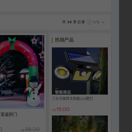
共
39
条记录
<
1/2
>
热销产品
三头可旋转太阳能LED壁灯
19.00
C$
灯圣诞拱门
0
98.00
C$