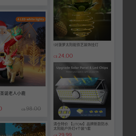
1对菠萝太阳能铁艺装饰挂灯
24.00
C$
带灯圣诞老人小鹿
0
98.00
C$
清仓特价 【LITOM】品牌新款防水
太阳能户外灯4个装*1套
29.99
C$