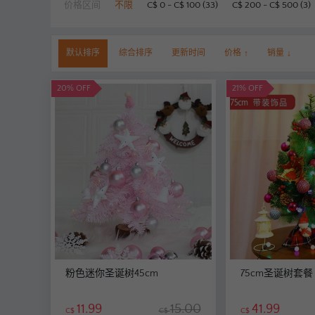
价格区间
不限
C$ 0 - C$ 100 (33)
C$ 200 - C$ 500 (3)
默认排序
综合排序
更新时间
价格
↑
销量
↓
20% OFF
21% OFF
粉色迷你圣诞树45cm
75cm圣诞树套餐
11.99
15.00
41.99
C$
C$
C$