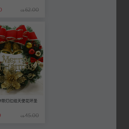
0
62.00
C$
0CM带灯红结天使花环圣
9
45.00
C$