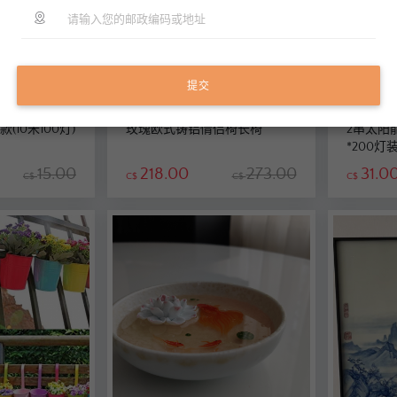
提交
(10米100灯)
玫瑰欧式铸铝情侣椅长椅
2串太阳
*200灯
15.00
218.00
273.00
31.0
C$
C$
C$
C$