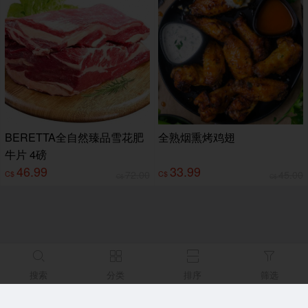
BERETTA全自然臻品雪花肥
全熟烟熏烤鸡翅
牛片 4磅
46.99
33.99
72.00
45.00
C$
C$
C$
C$
搜索
分类
排序
筛选
加载更多