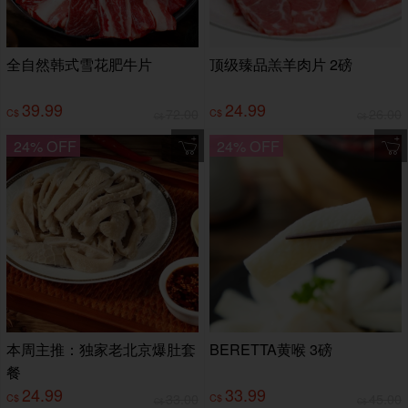
全自然韩式雪花肥牛片
顶级臻品羔羊肉片 2磅
39.99
24.99
72.00
26.00
C$
C$
C$
C$
24% OFF
24% OFF
本周主推：独家老北京爆肚套
BERETTA黄喉 3磅
餐
24.99
33.99
33.00
45.00
C$
C$
C$
C$