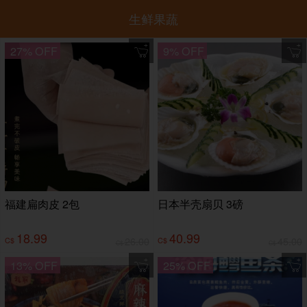
生鲜果蔬
27% OFF
9% OFF
福建扁肉皮 2包
日本半壳扇贝 3磅
18.99
40.99
26.00
45.00
C$
C$
C$
C$
13% OFF
25% OFF