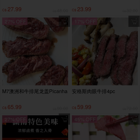
27.99
23.99
48.00
32.00
C$
C$
C$
C$
27% OFF
17% OFF
M7澳洲和牛排尾龙盖Picanha
安格斯肉眼牛排4pc
65.99
59.99
90.00
72.00
C$
C$
C$
C$
27% OFF
45% OFF