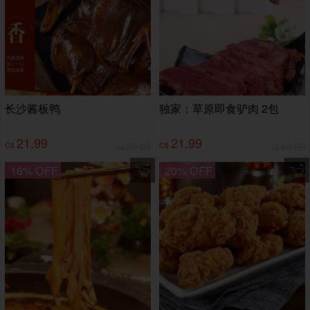
长沙酱板鸭
独家：草原即食驴肉 2包
21.99
21.99
30.00
40.00
C$
C$
C$
C$
16% OFF
20% OFF