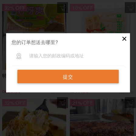
32% OFF
10% OFF
✕
您的订单想送去哪里?
特价正宗鸭血 20盒/箱
火锅8秒鲜笋 4盒
提交
60.99
17.99
90.00
20.00
C$
C$
C$
C$
32% OFF
21% OFF