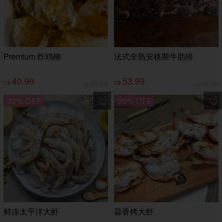
Premium 炸鸡柳
法式全熟安格斯牛肋排
40.99
53.99
60.00
68.00
C$
C$
C$
C$
42% OFF
25% OFF
鲜冻太平洋大虾
蒜香烤大虾