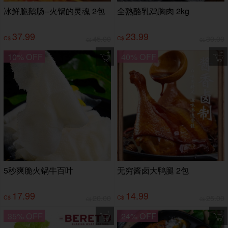
冰鲜脆鹅肠--火锅的灵魂 2包
全熟酪乳鸡胸肉 2kg
37.99
23.99
45.00
30.00
C$
C$
C$
C$
10% OFF
40% OFF
5秒爽脆火锅牛百叶
无穷酱卤大鸭腿 2包
17.99
14.99
20.00
25.00
C$
C$
C$
C$
35% OFF
24% OFF