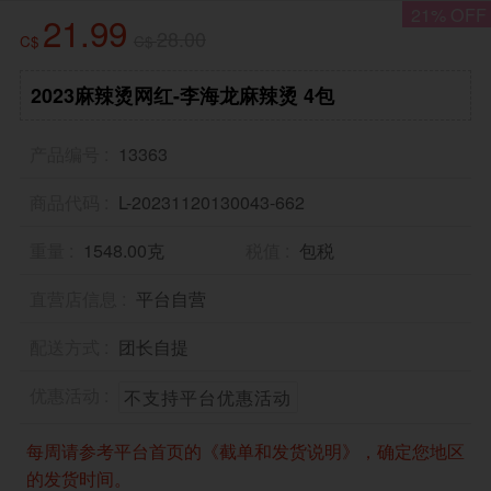
21% OFF
21.99
28.00
C$
C$
2023麻辣烫网红-李海龙麻辣烫 4包
产品编号
13363
商品代码
L-20231120130043-662
重量
1548.00克
税值
包税
直营店信息
平台自营
配送方式
团长自提
优惠活动
不支持平台优惠活动
每周请参考平台首页的《截单和发货说明》，确定您地区
的发货时间。