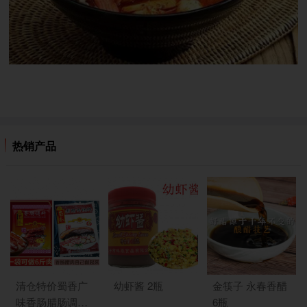
热销产品
清仓特价蜀香广
幼虾酱 2瓶
金筷子 永春香醋
味香肠腊肠调味
6瓶