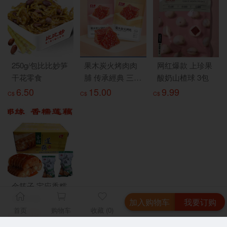
250g/包比比妙笋
果木炭火烤肉肉
网红爆款 上珍果
干花零食
脯 传承經典 三种
酸奶山楂球 3包
口味 2包
6.50
15.00
9.99
C$
C$
C$
金筷子 宝应香糯
莲藕 3包
加入购物车
我要订购
首页
购物车
收藏 (0)
11.99
C$