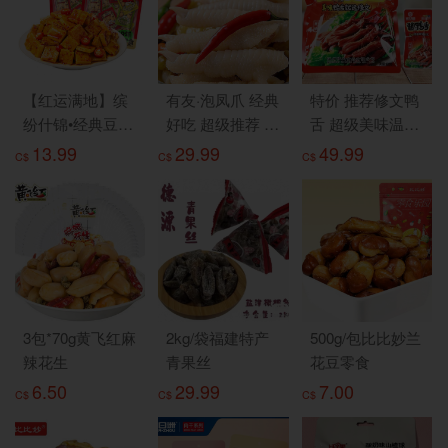
【红运满地】缤
有友·泡凤爪 经典
特价 推荐修文鸭
纷什锦•经典豆干
好吃 超级推荐 10
舌 超级美味温州
2袋*400g
包*100g
特产 新包装 最新
13.99
29.99
49.99
C$
C$
C$
日期 480g
3包*70g黄飞红麻
2kg/袋福建特产
500g/包比比妙兰
辣花生
青果丝
花豆零食
6.50
29.99
7.00
C$
C$
C$