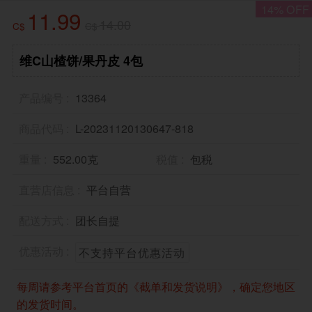
14% OFF
11.99
14.00
C$
C$
维C山楂饼/果丹皮 4包
产品编号
13364
商品代码
L-20231120130647-818
重量
552.00克
税值
包税
直营店信息
平台自营
配送方式
团长自提
优惠活动
不支持平台优惠活动
每周请参考平台首页的《截单和发货说明》，确定您地区
的发货时间。