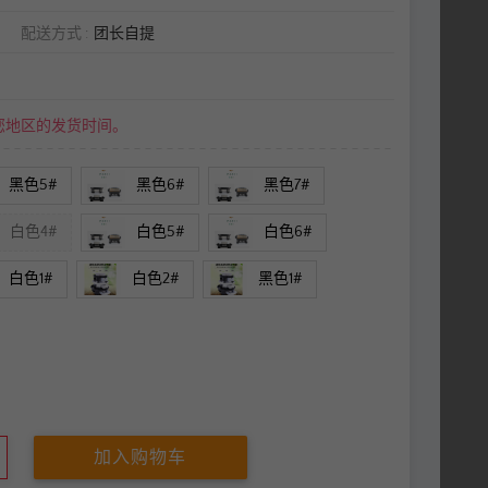
配送方式
团长自提
您地区的发货时间。
黑色5#
黑色6#
黑色7#
白色4#
白色5#
白色6#
白色1#
白色2#
黑色1#
加入购物车