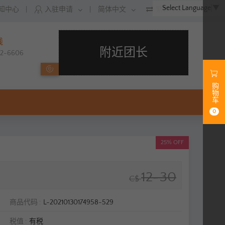
Select Language
▼
知中心
|
入驻申请
|
简体中文
繁体中文
线
附近团长
212-6606
购物车
0
25% OFF
12~30
C$
商品代码
L-20210130174958-529
税值
有税