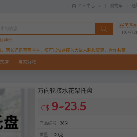
|
个人中心
|
购物车
|
通
服务热
1 (647) 
鲜特价
者、团长还是直营店主，都可以快速接入大量人脉和资源，合作共赢。
营店
自家好物
万向轮接水花架托盘
9~23.5
C$
产品编号
3861
重量
1.00克