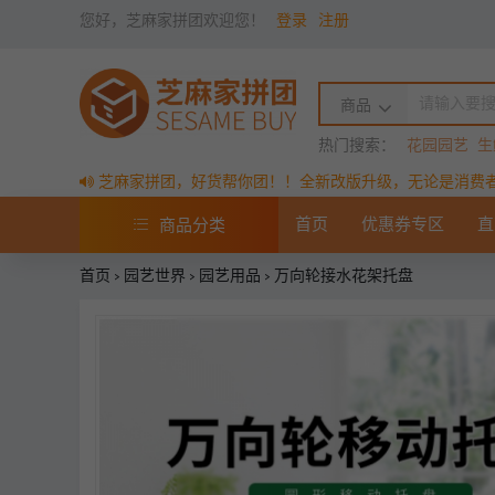
您好，芝麻家拼团欢迎您！
登录
注册
商品
热门搜索：
花园园艺
生
芝麻家拼团，好货帮你团！！全新改版升级，无论是消费
首页
优惠券专区
直
商品分类
首页
>
园艺世界
>
园艺用品
> 万向轮接水花架托盘