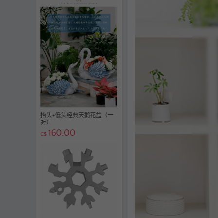
抬头+低头经典天鹅花盆（一
对）
160.00
C$