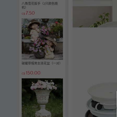
八角雪花扳手（2只颜色随
机）
7.50
C$
破罐草帽男女孩花盆（一对）
150.00
C$