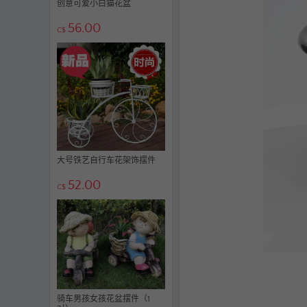
创意可爱小白猫花盆
56.00
C$
大号铁艺自行车花架饰摆件
52.00
C$
骑车男孩女孩花盆摆件（1