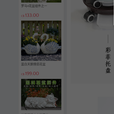
罗马4花盆组件之一
133.00
C$
蓝白天鹅情侣花盆
199.00
C$