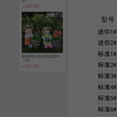
对）
121.00
C$
铁锹男孩水壶女孩花盆摆件
（1对）
121.00
C$