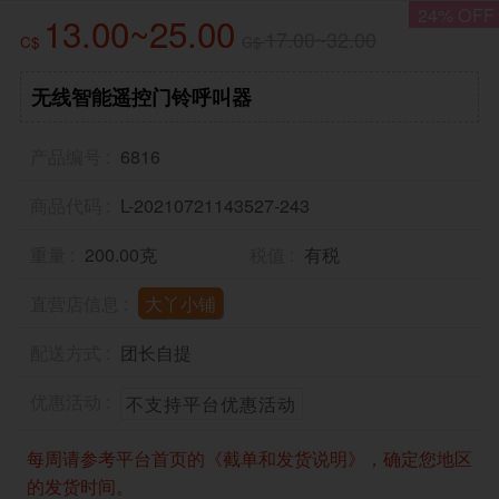
24% OFF
13.00~25.00
17.00~32.00
C$
C$
无线智能遥控门铃呼叫器
产品编号
6816
商品代码
L-20210721143527-243
重量
200.00克
税值
有税
直营店信息
大丫小铺
配送方式
团长自提
优惠活动
不支持平台优惠活动
每周请参考平台首页的《截单和发货说明》，确定您地区
的发货时间。