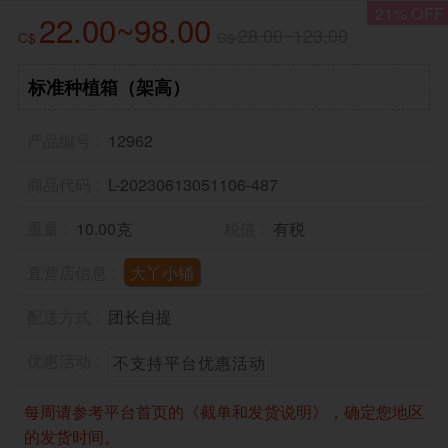
21% OFF
22.00~98.00
28.00~123.00
C$
C$
标准种植箱（架高）
产品编号
12962
商品代码
L-20230613051106-487
重量
10.00克
税值
有税
直营店信息
大丫小铺
配送方式
团长自提
优惠活动
不支持平台优惠活动
每周请参考平台首页的《截单和发货说明》，确定您地区
的发货时间。