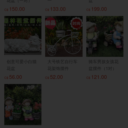
花盆（一对）
一
盆
150.00
133.00
199.00
C$
C$
C$
创意可爱小白猫
大号铁艺自行车
骑车男孩女孩花
花盆
花架饰摆件
盆摆件（1对）
56.00
52.00
121.00
C$
C$
C$