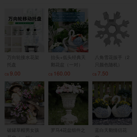
万向轮接水花架
抬头+低头经典天
八角雪花扳手（2
托盘
鹅花盆（一对）
只颜色随机）
9.00
160.00
7.50
C$
C$
C$
破罐草帽男女孩
罗马4花盆组件之
蓝白天鹅情侣花